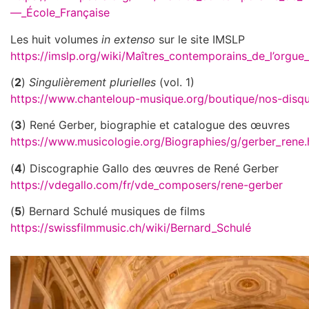
—_École_Française
Les huit volumes
in extenso
sur le site IMSLP
https://imslp.org/wiki/Maîtres_contemporains_de_l’orgu
(
2
)
Singulièrement plurielles
(vol. 1)
https://www.chanteloup-musique.org/boutique/nos-disq
(
3
) René Gerber, biographie et catalogue des œuvres
https://www.musicologie.org/Biographies/g/gerber_rene.
(
4
) Discographie Gallo des œuvres de René Gerber
https://vdegallo.com/fr/vde_composers/rene-gerber
(
5
) Bernard Schulé musiques de films
https://swissfilmmusic.ch/wiki/Bernard_Schulé