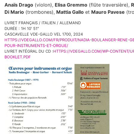
Anaïs Drago
(violon),
Elisa Gremmo
(flûte traversière),
R
Di Mario
(trombones),
Mattia Gallo
et
Mauro Pavese
(tr
LIVRET FRANÇAIS / ITALIEN / ALLEMAND
DURÉE : 1H 10′ 51″
CASCAVELLE VDE-GALLO VEL 1700, 2024
HTTPS://VDEGALLO.COM/FR/PRODUIT/NADIA-BOULANGER-RENE-G
POUR-INSTRUMENTS-ET-ORGUE/
LIVRET INTÉGRAL DU CD :
HTTPS://VDEGALLO.COM/WP-CONTENT/UP
BOOKLET.PDF