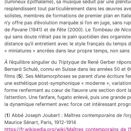
(lumineux
Épithalame
), sa musique séduit par une plénitu
resplendissent tout particulièrement dans les œuvres ave
solistes, membres de formations de premier plan en Itali
n’y offre pas d’évolution marquée si l’on en juge, sans rup
de
Pavane
(1941) et de
Fête
(2000). Le
Tombeau de Nico
qui sans doute n’était pas le pain quotidien des organiste
distance qu’il entretient avec le style français du temps 
« miniatures » ancrées dans leur propre temps, non sans 
À
l’équilibre singulier du
Triptyque
de René Gerber répond
Bernard Schulé, connu en Suisse dans les années 50 et 
films (
5
). Ses
Métamorphoses
se parent d’une écriture fe
une esthétique post-symphonique « moderne », variation
forme renfermant au cœur de l’œuvre une section dont l
l’attention. Une fanfare, fugato enlevé, puis une grande pr
la dynamique referment avec force cet intéressant prog
(
1
) Abbé Joseph Joubert :
Maîtres contemporains de l’o
Maurice Sénart, Paris, 1912-1914
https://fr.wikipedia.org/wiki/Maîtres_contemporains_de