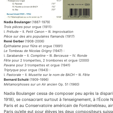
Nadia Boulanger
(1887-1979)
Trois pièces
pour orgue (1911):
I.
Prélude
– II.
Petit Canon
– III.
Improvisation
Pièce sur des airs populaires flamands
(1917)
René Gerber
(1908-2006)
Épithalame
pour flûte et orgue (1991)
Le Tombeau de Nicolas Grigny
(1947) :
I.
Sarabande
– II.
Comptine
– III.
Berceuse
– IV.
Ronde
Fête
pour 2 trompettes, 2 trombones et orgue (2000)
Pavane
pour 3 trompettes et orgue (1941)
Triptyque
pour orgue (1943) :
I.
Pastorale
– II.
Musette sur le nom de BACH
– III.
Fête
Bernard Schulé
(1909-1996)
Métamorphoses sur un Air ancien
Op. 51 (1960)
Nadia Boulanger cessa de composer peu après la disparit
1918), se consacrant surtout à l’enseignement, à l’École
Paris et au Conservatoire américain de Fontainebleau, ains
Paris qu’elle eut pour élèves les deux compositeurs suiss