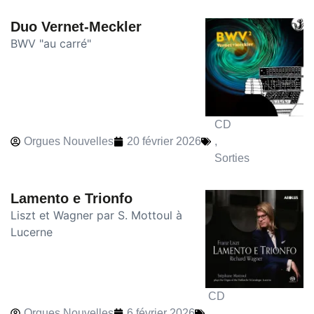
Duo Vernet-Meckler
BWV "au carré"
CD
Orgues Nouvelles
20 février 2026
,
Sorties
Lamento e Trionfo
Liszt et Wagner par S. Mottoul à
Lucerne
CD
Orgues Nouvelles
6 février 2026
,