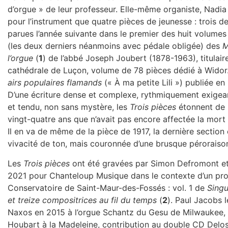
d’orgue » de leur professeur. Elle-même organiste, Nadia
pour l’instrument que quatre pièces de jeunesse : trois de
parues l’année suivante dans le premier des huit volum
(les deux derniers néanmoins avec pédale obligée) des
M
l’orgue
(
1
) de l’abbé Joseph Joubert (1878-1963), titulair
cathédrale de Luçon, volume de 78 pièces dédié à Widor.
airs populaires flamands
(« À ma petite Lili ») publiée en 
D’une écriture dense et complexe, rythmiquement exigea
et tendu, non sans mystère, les
Trois pièces
étonnent de 
vingt-quatre ans que n’avait pas encore affectée la mort
Il en va de même de la pièce de 1917, la dernière section
vivacité de ton, mais couronnée d’une brusque péroraiso
Les
Trois pièces
ont été gravées par Simon Defromont et
2021 pour Chanteloup Musique dans le contexte d’un pr
Conservatoire de Saint-Maur-des-Fossés : vol. 1 de
Singu
et treize compositrices au fil du temps
(
2
). Paul Jacobs 
Naxos en 2015 à l’orgue Schantz du Gesu de Milwaukee, 
Houbart à la Madeleine, contribution au double CD Delo