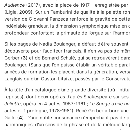
Audience
(2017), avec la pièce de 1917 – enregistrée par
(Ligia, 2009). Sur un Tamburini de qualité à la palette ro
version de Giovanni Panzeca renforce la gravité de cette
indéniable grandeur, la dimension symphonique mise en 
profondeur confortant la primauté de l’orgue sur l’harmo
Si les pages de Nadia Boulanger, à défaut d’être souvent
découverte pour l’auditeur français, il n’en va pas de 
Gerber (
3
) et de Bernard Schulé, qui se retrouvèrent da
Boulanger. (Sans que l’on puisse établir un véritable paral
années de formation les placent dans la génération, versa
Langlais ou d’un Gaston Litaize, passés par le Conservato
À la tête d’un catalogue d’une grande diversité (où l’intit
reprises), dont deux opéras d’après Shakespeare sur ses p
Juliette
, opéra en 4 actes, 1957-1961 ;
Le Songe d’une nui
actes et 1 prologue, 1978-1981), René Gerber arbore une
Gallo (
4
). D’une noble consonance n’empêchant pas de p
harmoniques, d’un sens de la phrase et de la mélodie la