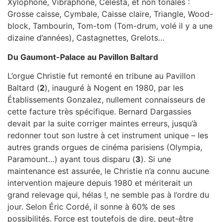
Xylophone, Vibraphone, Célesta, et non tonales :
Grosse caisse, Cymbale, Caisse claire, Triangle, Wood-
block, Tambourin, Tom-tom (Tom-drum, volé il y a une
dizaine d’années), Castagnettes, Grelots…
Du Gaumont-Palace au Pavillon Baltard
L’orgue Christie fut remonté en tribune au Pavillon
Baltard (
2
), inauguré à Nogent en 1980, par les
Établissements Gonzalez, nullement connaisseurs de
cette facture très spécifique. Bernard Dargassies
devait par la suite corriger maintes erreurs, jusqu’à
redonner tout son lustre à cet instrument unique – les
autres grands orgues de cinéma parisiens (Olympia,
Paramount…) ayant tous disparu (
3
). Si une
maintenance est assurée, le Christie n’a connu aucune
intervention majeure depuis 1980 et mériterait un
grand relevage qui, hélas !, ne semble pas à l’ordre du
jour. Selon Éric Cordé, il sonne à 60% de ses
possibilités. Force est toutefois de dire, peut-être