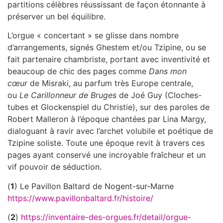
partitions célèbres réussissant de façon étonnante à
préserver un bel équilibre.
L’orgue « concertant » se glisse dans nombre
d’arrangements, signés Ghestem et/ou Tzipine, ou se
fait partenaire chambriste, portant avec inventivité et
beaucoup de chic des pages comme
Dans mon
cœur
de Misraki, au parfum très Europe centrale,
ou
Le Carillonneur de Bruges
de Joé Guy (Cloches-
tubes et Glockenspiel du Christie), sur des paroles de
Robert Malleron à l’époque chantées par Lina Margy,
dialoguant à ravir avec l’archet volubile et poétique de
Tzipine soliste. Toute une époque revit à travers ces
pages ayant conservé une incroyable fraîcheur et un
vif pouvoir de séduction.
(
1
) Le Pavillon Baltard de Nogent-sur-Marne
https://www.pavillonbaltard.fr/histoire/
(
2
)
https://inventaire-des-orgues.fr/detail/orgue-