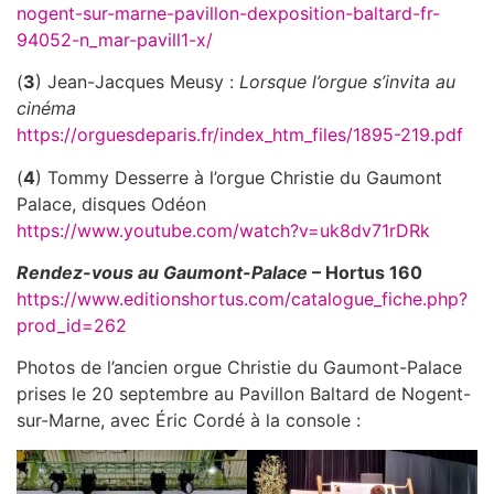
nogent-sur-marne-pavillon-dexposition-baltard-fr-
94052-n_mar-pavill1-x/
(
3
) Jean-Jacques Meusy :
Lorsque l’orgue s’invita au
cinéma
https://orguesdeparis.fr/index_htm_files/1895-219.pdf
(
4
) Tommy Desserre à l’orgue Christie du Gaumont
Palace, disques Odéon
https://www.youtube.com/watch?v=uk8dv71rDRk
Rendez-vous au Gaumont-Palace
– Hortus 160
https://www.editionshortus.com/catalogue_fiche.php?
prod_id=262
Photos de l’ancien orgue Christie du Gaumont-Palace
prises le 20 septembre au Pavillon Baltard de Nogent-
sur-Marne, avec Éric Cordé à la console :