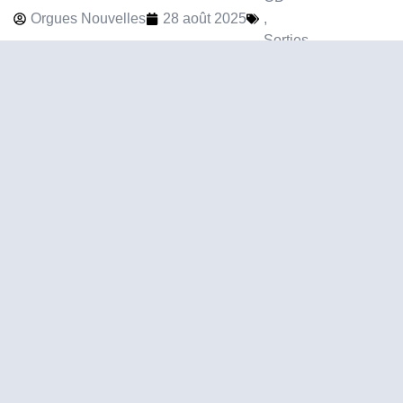
Orgues Nouvelles
28 août 2025
,
Sorties
Claude Arrieu (1903-1990)
CLAUDE ARRIEU (1903-1990),
Mélodies et chansons - Pièces pour
piano
CD
Orgues Nouvelles
28 août 2025
,
Sorties
Couleurs de Vouvant
Couleurs de Vouvant