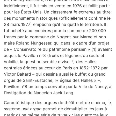
indéfiniment, il fut mis en vente en 1976 et faillit partir
pour les États-Unis. Un classement
in extremis
au titre
des monuments historiques (officiellement confirmé le
28 mars 1977) empêcha qu’il ne quitte le territoire. Il
fut acheté aux enchères pour la somme de 200 000
francs par la commune de Nogent-sur-Marne et son
maire Roland Nungesser, qui dans le cadre d’un projet
de « Conservatoire du patrimoine parisien » (
1
) avaient
acquis le Pavillon n°8 (fruits et légumes ou œufs et
volaille, la question semble diviser !) des Halles
centrales érigées au cœur de Paris en 1852-1872 par
Victor Baltard – qui dessina aussi le buffet du grand
orgue de Saint-Eustache, l’« église des Halles » –,
Pavillon n°8 un temps convoité par la Ville de Nancy, à
l’instigation du Nancéien Jack Lang.
Caractéristique des orgues de théâtre et de cinéma, le
système
unit organ
permet de démultiplier les jeux à
partir d’une même série de tuyaux : les quatorze jeux