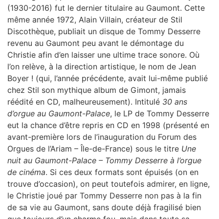
(1930-2016) fut le dernier titulaire au Gaumont. Cette
même année 1972, Alain Villain, créateur de Stil
Discothèque, publiait un disque de Tommy Desserre
revenu au Gaumont peu avant le démontage du
Christie afin d’en laisser une ultime trace sonore. Où
l’on relève, à la direction artistique, le nom de Jean
Boyer ! (qui, l’année précédente, avait lui-même publié
chez Stil son mythique album de Gimont, jamais
réédité en CD, malheureusement). Intitulé
30 ans
d’orgue au Gaumont-Palace
, le LP de Tommy Desserre
eut la chance d’être repris en CD en 1998 (présenté en
avant-première lors de l’inauguration du Forum des
Orgues de l’Ariam – Île-de-France) sous le titre
Une
nuit au Gaumont-Palace – Tommy Desserre à l’orgue
de cinéma
. Si ces deux formats sont épuisés (on en
trouve d’occasion), on peut toutefois admirer, en ligne,
le Christie joué par Tommy Desserre non pas à la fin
de sa vie au Gaumont, sans doute déjà fragilisé bien
que toujours d’un charme fou, mais dans toute sa