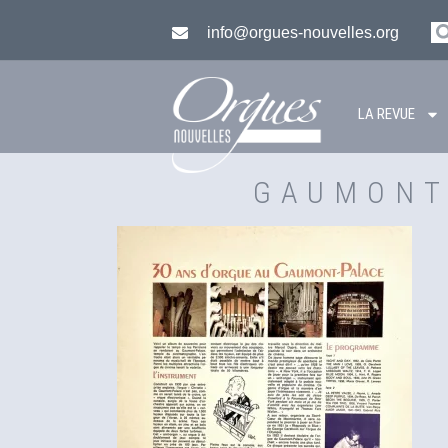
info@orgues-nouvelles.org
LA REVUE
GAUMONT