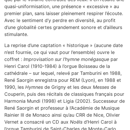
quasi-uniformisation, une présence « excessive » au
premier plan, sans laisser pleinement respirer l’écoute.
Avec le sentiment d’y perdre en diversité, au profit
d’une globalité certes grandement sonore et d’ailleurs
stimulante.
La reprise d’une captation « historique » (aucune date
n’est fournie, ce qui vaut pour l’ensemble) ouvre le
coffret :
Improvisation sur l’hymne monégasque
par
Henri Carol (1910-1984) à l’orgue Boisseau de la
cathédrale – sur lequel, relevé par Tamburini en 1988,
René Saorgin enregistra pour REM (Lyon), en 1988 et
1990, les
Hymnes
de Grigny et les deux
Messes
de
Couperin, puis des récitals de classiques français pour
Harmonia Mundi (1998) et Ligia (2002). Successeur de
René Saorgin et professeur à l’Académie de Musique
Rainier III de Monaco ainsi qu’au CRR de Nice, Olivier
Vernet a consacré un CD aux
Noëls
d’Henri Carol à
l’orgue Tamburini de Saint-Charles de Monte-Carlo