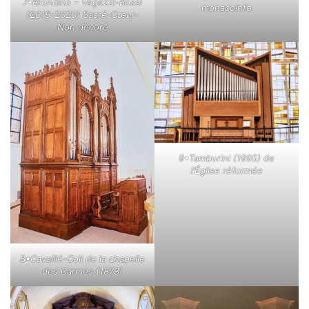
7•Brondino – Vegezzi-Bossi
monacoinfo
(2016-2020) Sacré-Cœur-
Non décoré
9•Tamburini (1995) de
l’Église réformée
8•Cavaillé-Coll de la chapelle
des Carmes (1873)