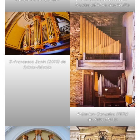
Nicolas de Myre (Fontvieille
3•Francesco Zanin (2013) de
Sainte-Dévote
4•Danion-Gonzales (1976)
de Saint-Martin