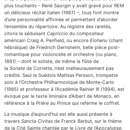
plus touchants – René Saorgin y avait gravé pour REM
un délicieux récital italien (1987) –, tous font montre
d’une personnalité affirmée et permettent d’aborder
l’ensemble du répertoire. Au registre des raretés,
citons le séduisant
Capriccio
du compositeur
américain Craig A. Penfield, ou encore
Elohenu
(chant
hébraïque) de Friedrich Gernsheim, belle pièce post-
romantique pour violoncelle et orchestre (ou piano,
1881) – dont le soliste, de même la flûte de
la
Sonate
de Corrette, n’est malheureusement pas
crédité. Seul le Suédois Mathias Persson, trompette
solo à l’Orchestre Philharmonique de Monte-Carlo
(1985) et professeur à l’Académie Rainier III (1994), est
évoqué par le texte liminaire d’Albert de Monaco, en
référence à la
Prière au Prince
qui referme le coffret.
La musique d’aujourd’hui est elle aussi présente à
travers
Sancta Civitas
de Franck Barbut, sur le thème
de la Cité Sainte chantée par le
Livre de l’Apocalypse
,