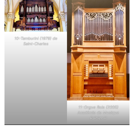
10•Tamburini (1979) de
Saint-Charles
11•Orgue Bois (2005)
Académie de Musique
Rainier III