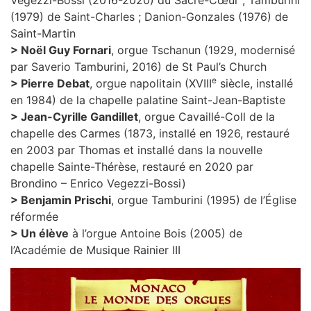
Vegezzi-Bossi (2016-2020) du Sacré-Cœur ; Tamburini
(1979) de Saint-Charles ; Danion-Gonzales (1976) de
Saint-Martin
> Noël Guy Fornari
, orgue Tschanun (1929, modernisé
par Saverio Tamburini, 2016) de St Paul’s Church
e
> Pierre Debat
, orgue napolitain (XVIII
siècle, installé
en 1984) de la chapelle palatine Saint-Jean-Baptiste
> Jean-Cyrille Gandillet
, orgue Cavaillé-Coll de la
chapelle des Carmes (1873, installé en 1926, restauré
en 2003 par Thomas et installé dans la nouvelle
chapelle Sainte-Thérèse, restauré en 2020 par
Brondino – Enrico Vegezzi-Bossi)
> Benjamin Prischi
, orgue Tamburini (1995) de l’Église
réformée
> Un élève
à l’orgue Antoine Bois (2005) de
l’Académie de Musique Rainier III