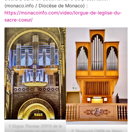
(monaco.info / Diocèse de Monaco) :
https://monacoinfo.com/video/lorgue-de-leglise-du-
sacre-coeur/
1•Orgue Thomas (2011) de la
2•Tamburini (1989 de Saint-
cathédrale de Monaco