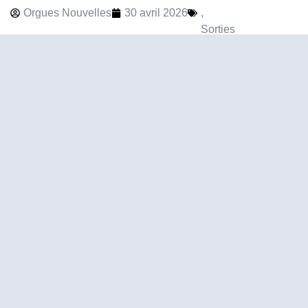
Orgues Nouvelles
30 avril 2026
,
Sorties
Jeux d’orgue à Saint-
Genis-Laval
Jeux d'orgue à Saint-Genis-Laval -
Joseph Coppey
CD
Orgues Nouvelles
24 mars 2026
,
Sorties
Les Chantres de Paris –
premier enregistrement
Les Chantres de Paris, 1er
enregistrement - Maurice Duruflé