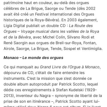
patrimoine haut en couleur, au-delà des orgues
célèbres de La Brigue, Saorge ou Tende (dès 2002
avait été créé un Festival international des Orgues
historiques de la Roya-Bévéra). En 2003 également,
Ligia Digital publiait un double CD :
La Route des
Orgues – Voyage musical dans les vallées de la Roya
et de la Bévéra
, avec Michel Colin, Silvano Rodi et
René Saorgin aux orgues de Breil-sur-Roya, Fontan,
Airole, Saorge, La Brigue, Tende, Sospel et Ventimiglia.
Monaco – Le monde des orgues
Ce qui manquait au
Grand Livre de l’Orgue à Monaco
,
dépourvu de CD, c’était de faire entendre les
instruments. C’est la mission que s’est donnée ce
double album autoproduit par Patrick Scotto, lequel
dédie ces enregistrements à Stefan Kudelski (1929-
2013), inventeur du Nagra – synonyme de liberté de la
prise de son en itinérance –, Patrick Scotto ayant lui-
même utilisé deux Nagra 6 pour cet album. Si le livret