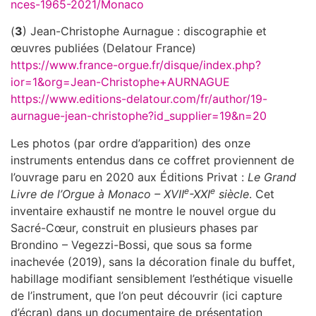
nces-1965-2021/Monaco
(
3
) Jean-Christophe Aurnague : discographie et
œuvres publiées (Delatour France)
https://www.france-orgue.fr/disque/index.php?
ior=1&org=Jean-Christophe+AURNAGUE
https://www.editions-delatour.com/fr/author/19-
aurnague-jean-christophe?id_supplier=19&n=20
Les photos (par ordre d’apparition) des onze
instruments entendus dans ce coffret proviennent de
l’ouvrage paru en 2020 aux Éditions Privat :
Le Grand
e
e
Livre de l’Orgue à Monaco – XVII
-XXI
siècle
. Cet
inventaire exhaustif ne montre le nouvel orgue du
Sacré-Cœur, construit en plusieurs phases par
Brondino – Vegezzi-Bossi, que sous sa forme
inachevée (2019), sans la décoration finale du buffet,
habillage modifiant sensiblement l’esthétique visuelle
de l’instrument, que l’on peut découvrir (ici capture
d’écran) dans un documentaire de présentation