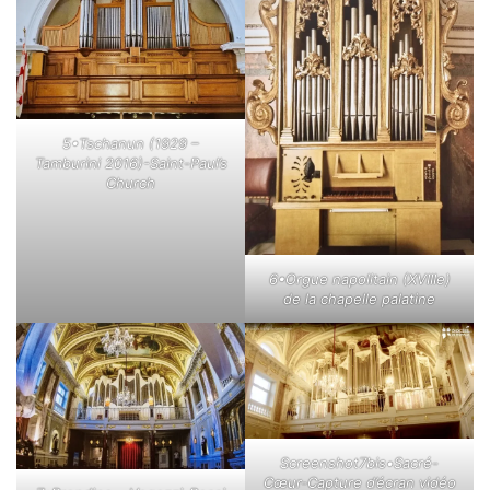
5•Tschanun (1929 –
Tamburini 2016)-Saint-Paul’s
Church
6•Orgue napolitain (XVIIIe)
de la chapelle palatine
Screenshot7bis•Sacré-
Cœur-Capture d’écran vidéo