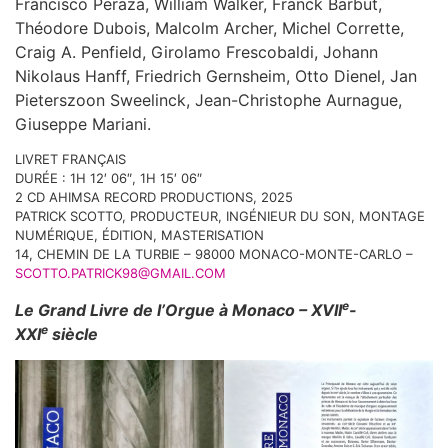
Francisco Peraza, William Walker, Franck Barbut,
Théodore Dubois, Malcolm Archer, Michel Corrette,
Craig A. Penfield, Girolamo Frescobaldi, Johann
Nikolaus Hanff, Friedrich Gernsheim, Otto Dienel, Jan
Pieterszoon Sweelinck, Jean-Christophe Aurnague,
Giuseppe Mariani.
LIVRET FRANÇAIS
DURÉE : 1H 12′ 06″, 1H 15′ 06″
2 CD AHIMSA RECORD PRODUCTIONS, 2025
PATRICK SCOTTO, PRODUCTEUR, INGÉNIEUR DU SON, MONTAGE
NUMÉRIQUE, ÉDITION, MASTERISATION
14, CHEMIN DE LA TURBIE – 98000 MONACO-MONTE-CARLO –
SCOTTO.PATRICK98@GMAIL.COM
e
Le Grand Livre de l’Orgue à Monaco – XVII
-
e
XXI
siècle