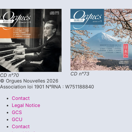
CD n°73
CD n°70
©️ Orgues Nouvelles 2026
Association loi 1901 N°RNA : W751188840
Contact
Legal Notice
GCS
GCU
Contact