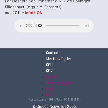
Par Liesbeth Schlumberger à N.D. de Boulogne-
Billancourt, (orgue Y. Fossaert),
mai 2011 –
Inédit ON
Contact
Mentions légales
CGU
CGV
Contact
Mentions légales
CGU
CGV
Association loi 1901 N°RNA : W751188840
©️ Orgues Nouvelles 2026