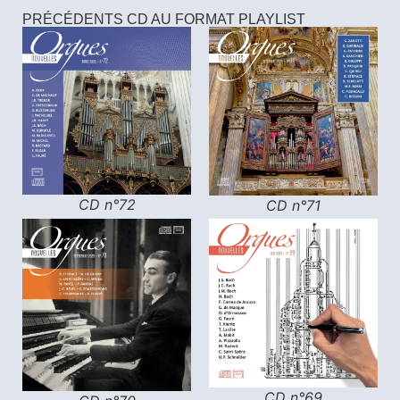
PRÉCÉDENTS CD AU FORMAT PLAYLIST
CD n°72
CD n°71
CD n°69