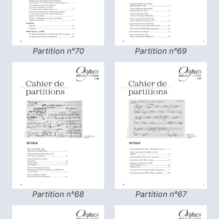
Partition n°70
Partition n°69
Partition n°68
Partition n°67