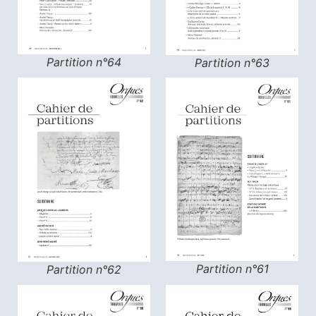
Partition n°64
Partition n°63
Partition n°61
Partition n°62