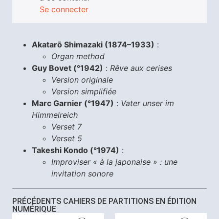
Se connecter
Akatarō Shimazaki (1874–1933)
:
Organ method
Guy Bovet (°1942)
:
Rêve aux cerises
Version originale
Version simplifiée
Marc Garnier (°1947)
:
Vater unser im
Himmelreich
Verset 7
Verset 5
Takeshi Kondo (°1974)
:
Improviser « à la japonaise » : une
invitation sonore
PRÉCÉDENTS CAHIERS DE PARTITIONS EN ÉDITION
NUMÉRIQUE