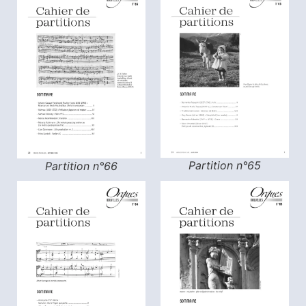
Partition n°65
Partition n°66