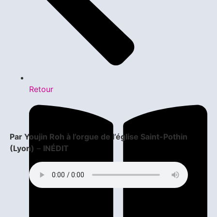
Retour
Par Youjin Roh à l’orgue de l’église Saint-Pothin
(Lyon)
–
INÉDIT