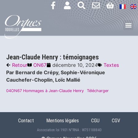
Jean-Claude Henry : témoignages
Retour
ON67
décembre 10, 2024
Textes
Par Bernard de Crépy, Sophie-Véronique
Cauchefer-Choplin, Loïc Mallié
04ON67 Hommages à Jean-Claude Henry
Télécharger
Contact
Mentions légales
CGU
CGV
Association loi 1901 N°RNA : W751188840