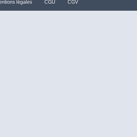
ntions légales
CGU
CGV