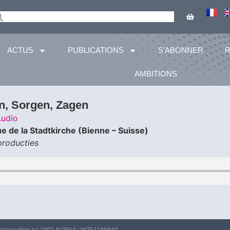
ACTUS
PUBLICATIONS
S’ABONNER
AMBITIONS
en, Sorgen, Zagen
udio
e de la Stadtkirche (Bienne – Suisse)
producties
Association loi 1901 N°RNA : W751188840