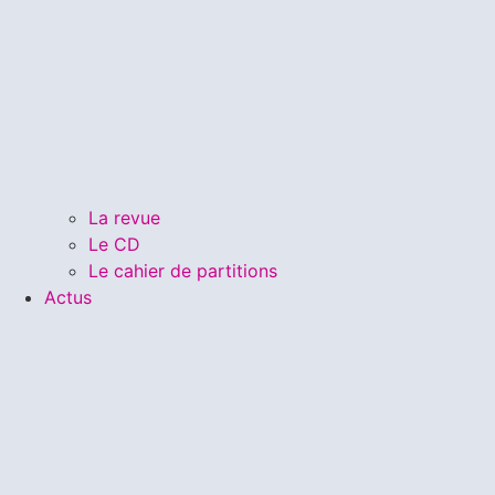
La revue
Le CD
Le cahier de partitions
Actus