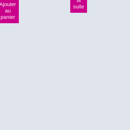
la
Ajouter
suite
au
panier