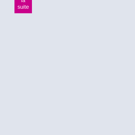
la
suite