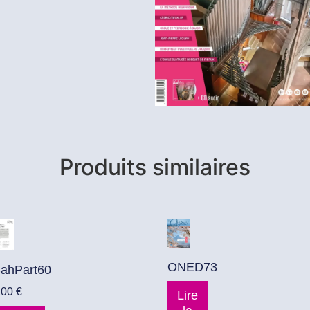
Produits similaires
ONED73
ahPart60
,00
€
Lire