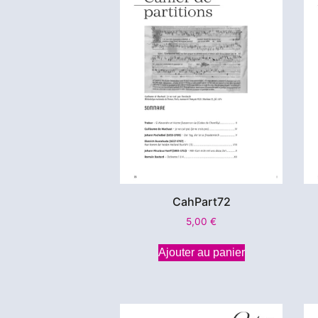
CahPart72
5,00
€
Ajouter au panier