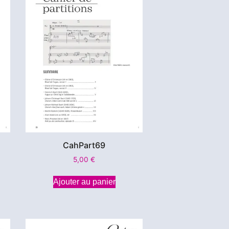
CahPart69
5,00
€
Ajouter au panier