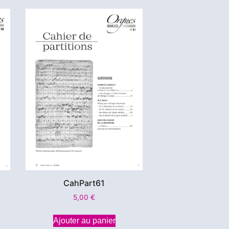
CahPart61
5,00
€
Ajouter au panier