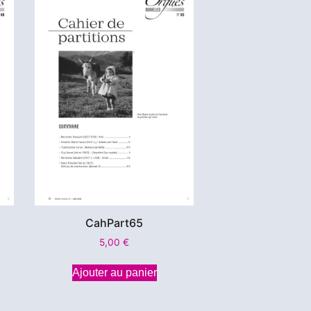
CahPart65
5,00
€
Ajouter au panier