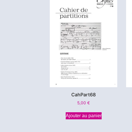
CahPart68
5,00
€
Ajouter au panier