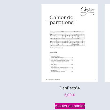
CahPart64
5,00
€
Ajouter au panier