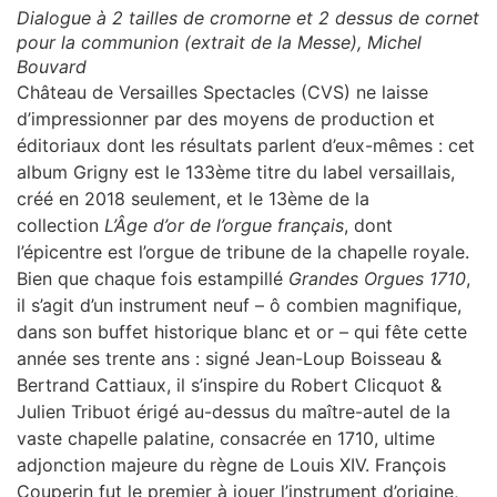
Dialogue à 2 tailles de cromorne et 2 dessus de cornet
pour la communion (extrait de la
Messe
),
Michel
Bouvard
Château de Versailles Spectacles (CVS) ne laisse
d’impressionner par des moyens de production et
éditoriaux dont les résultats parlent d’eux-mêmes : cet
album Grigny est le 133ème titre du label versaillais,
créé en 2018 seulement, et le 13ème de la
collection
L’Âge d’or de l’orgue français
, dont
l’épicentre est l’orgue de tribune de la chapelle royale.
Bien que chaque fois estampillé
Grandes Orgues 1710
,
il s’agit d’un instrument neuf – ô combien magnifique,
dans son buffet historique blanc et or – qui fête cette
année ses trente ans : signé Jean-Loup Boisseau &
Bertrand Cattiaux, il s’inspire du Robert Clicquot &
Julien Tribuot érigé au-dessus du maître-autel de la
vaste chapelle palatine, consacrée en 1710, ultime
adjonction majeure du règne de Louis XIV. François
Couperin fut le premier à jouer l’instrument d’origine,