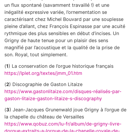
un flux spontané (savamment travaillé !) et une
inégalité expressive variée, l’ornementation se
caractérisant chez Michel Bouvard par une souplesse
pleine d’allant, chez François Espinasse par une acuité
rythmique des plus sensibles en début d’incises. Un
Grigny de haute tenue pour un plaisir des sens
magnifié par l’acoustique et la qualité de la prise de
son. Royal, tout simplement.
(
1
) La conservation de l’orgue historique français
https://lplet.org/textes/jmm_01.htm
(
2
) Discographie de Gaston Litaize
https://www.gastonlitaize.com/disques-réalisés-par-
gaston-litaize-gaston-litaize-s-discography
(
3
) Jean-Jacques Grunenwald joue Grigny à l’orgue de
la chapelle du château de Versailles
https://www.qobuz.com/lu-fr/album/de-grigny-livre-
dorgue-extraits-a-lorgue-de-la-chapelle-royale-de-