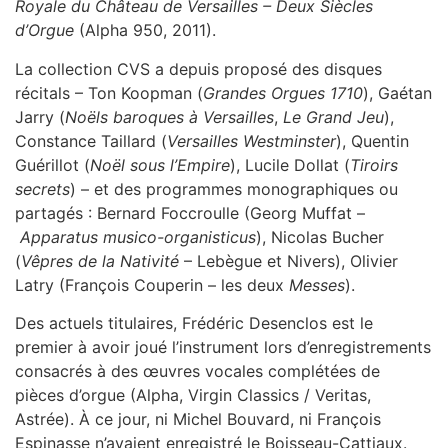
Royale du Château de Versailles – Deux Siècles
d’Orgue
(Alpha 950, 2011).
La collection CVS a depuis proposé des disques
récitals – Ton Koopman (
Grandes Orgues 1710
), Gaétan
Jarry (
Noëls baroques à Versailles
,
Le Grand Jeu
),
Constance Taillard (
Versailles Westminster
), Quentin
Guérillot (
Noël sous l’Empire
), Lucile Dollat (
Tiroirs
secrets
) – et des programmes monographiques ou
partagés : Bernard Foccroulle (Georg Muffat –
Apparatus musico-organisticus
), Nicolas Bucher
(
Vêpres de la Nativité
– Lebègue et Nivers), Olivier
Latry (François Couperin – les deux
Messes
).
Des actuels titulaires, Frédéric Desenclos est le
premier à avoir joué l’instrument lors d’enregistrements
consacrés à des œuvres vocales complétées de
pièces d’orgue (Alpha, Virgin Classics / Veritas,
Astrée). À ce jour, ni Michel Bouvard, ni François
Espinasse n’avaient enregistré le Boisseau-Cattiaux.