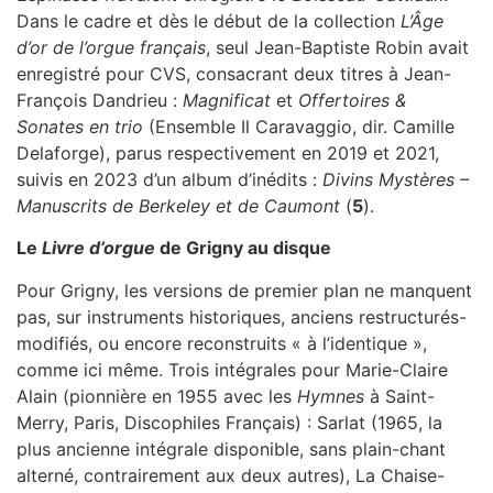
Dans le cadre et dès le début de la collection
L’Âge
d’or de l’orgue français
, seul Jean-Baptiste Robin avait
enregistré pour CVS, consacrant deux titres à Jean-
François Dandrieu :
Magnificat
et
Offertoires &
Sonates en trio
(Ensemble Il Caravaggio, dir. Camille
Delaforge), parus respectivement en 2019 et 2021,
suivis en 2023 d’un album d’inédits :
Divins Mystères –
Manuscrits de Berkeley et de Caumont
(
5
).
Le
Livre d’orgue
de Grigny au disque
Pour Grigny, les versions de premier plan ne manquent
pas, sur instruments historiques, anciens restructurés-
modifiés, ou encore reconstruits « à l’identique »,
comme ici même. Trois intégrales pour Marie-Claire
Alain (pionnière en 1955 avec les
Hymnes
à Saint-
Merry, Paris, Discophiles Français) : Sarlat (1965, la
plus ancienne intégrale disponible, sans plain-chant
alterné, contrairement aux deux autres), La Chaise-