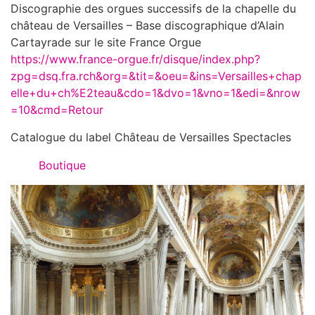
Discographie des orgues successifs de la chapelle du
château de Versailles – Base discographique d’Alain
Cartayrade sur le site France Orgue
https://www.france-orgue.fr/disque/index.php?
zpg=dsq.fra.rch&org=&tit=&oeu=&ins=Versailles+chap
elle+du+ch%E2teau&cdo=1&dvo=1&vno=1&edi=&nrow
=10&cmd=Retour
Catalogue du label Château de Versailles Spectacles
Boutique