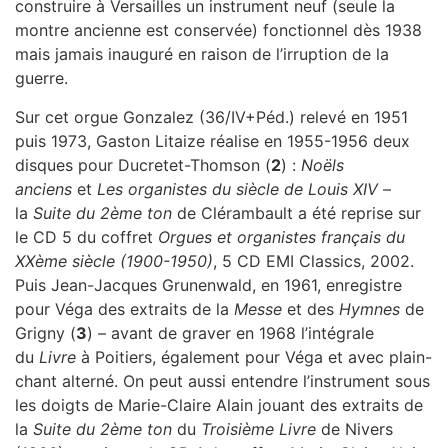
construire à Versailles un instrument neuf (seule la
montre ancienne est conservée) fonctionnel dès 1938
mais jamais inauguré en raison de l’irruption de la
guerre.
Sur cet orgue Gonzalez (36/IV+Péd.) relevé en 1951
puis 1973, Gaston Litaize réalise en 1955-1956 deux
disques pour Ducretet-Thomson (
2
) :
Noëls
anciens
et
Les organistes du siècle de Louis XIV
–
la
Suite du 2ème ton
de Clérambault a été reprise sur
le CD 5 du coffret
Orgues et organistes français du
XXème siècle (1900-1950)
, 5 CD EMI Classics, 2002.
Puis Jean-Jacques Grunenwald, en 1961, enregistre
pour Véga des extraits de la
Messe
et des
Hymnes
de
Grigny (
3
) – avant de graver en 1968 l’intégrale
du
Livre
à Poitiers, également pour Véga et avec plain-
chant alterné. On peut aussi entendre l’instrument sous
les doigts de Marie-Claire Alain jouant des extraits de
la
Suite du 2ème ton
du
Troisième Livre
de Nivers