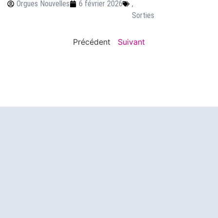
Orgues Nouvelles
6 février 2026
,
Sorties
Précédent
Suivant
©️ Orgues Nouvelles 2026
Association loi 1901 N°RNA : W751188840
Contact
Mentions légales
CGU
CGV