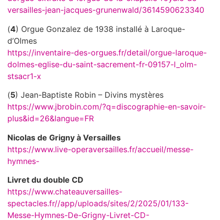
versailles-jean-jacques-grunenwald/3614590623340
(
4
) Orgue Gonzalez de 1938 installé à Laroque-
d’Olmes
https://inventaire-des-orgues.fr/detail/orgue-laroque-
dolmes-eglise-du-saint-sacrement-fr-09157-l_olm-
stsacr1-x
(
5
) Jean-Baptiste Robin – Divins mystères
https://www.jbrobin.com/?q=discographie-en-savoir-
plus&id=26&langue=FR
Nicolas de Grigny à Versailles
https://www.live-operaversailles.fr/accueil/messe-
hymnes-
Livret du double CD
https://www.chateauversailles-
spectacles.fr//app/uploads/sites/2/2025/01/133-
Messe-Hymnes-De-Grigny-Livret-CD-