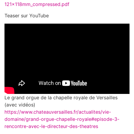
121x118mm_compressed.pdf
Teaser sur YouTube
Le grand orgue de la chapelle royale de Versailles
(avec vidéos)
https://www.chateauversailles.fr/actualites/vie-
domaine/grand-orgue-chapelle-royale#episode-3-
rencontre-avec-le-directeur-des-theatres