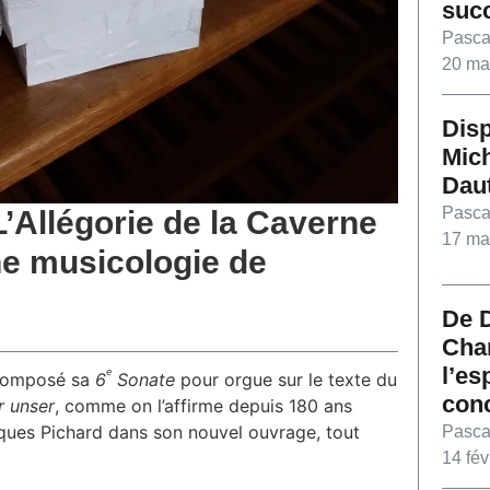
suc
Pasca
20 ma
Disp
Mic
Dau
Pasca
’Allégorie de la Caverne
17 ma
ne musicologie de
De 
Char
l’es
e
s composé sa
6
Sonate
pour orgue sur le texte du
con
r unser
, comme on l’affirme depuis 180 ans
ques Pichard dans son nouvel ouvrage, tout
Pasca
14 fév