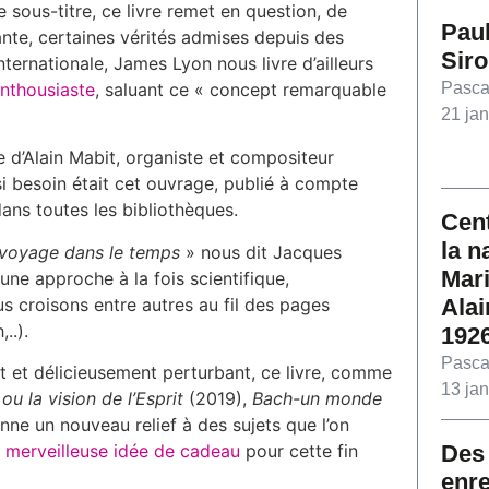
 sous-titre, ce livre remet en question, de
Paul
te, certaines vérités admises depuis des
Sir
ternationale, James Lyon nous livre d’ailleurs
enthousiaste
, saluant ce « concept remarquable
Pasca
21 jan
 d’Alain Mabit, organiste et compositeur
 besoin était cet ouvrage, publié à compte
dans toutes les bibliothèques.
Cent
la n
e voyage dans le temps
» nous dit Jacques
Mari
ne approche à la fois scientifique,
s croisons entre autres au fil des pages
Alai
..).
1926
Pasca
t et délicieusement perturbant, ce livre, comme
13 jan
u la vision de l’Esprit
(2019),
Bach-un monde
onne un nouveau relief à des sujets que l’on
e
merveilleuse idée de cadeau
pour cette fin
Des
enr