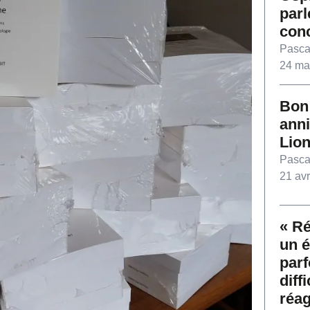
parl
con
Pasca
24 ma
Bon
anni
Lion
Pasca
21 avr
« Ré
un é
parf
diff
réag