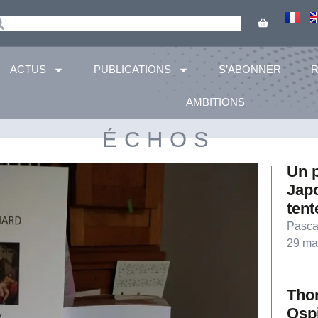
ACTUS
PUBLICATIONS
S’ABONNER
AMBITIONS
ÉCHOS
Un p
Jap
tent
Pasca
29 ma
Tho
Ospi