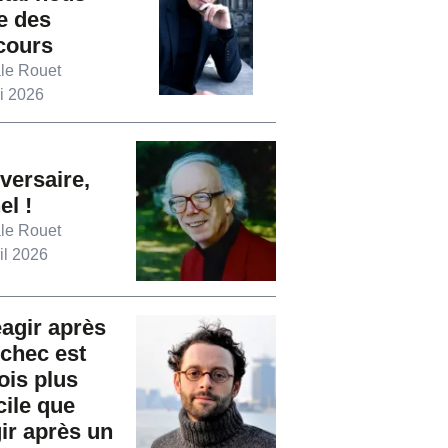
e des
cours
le Rouet
i 2026
versaire,
el !
le Rouet
il 2026
agir après
chec est
ois plus
icile que
ir après un