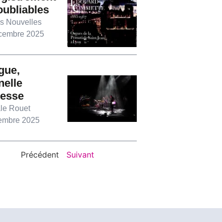
oubliables
s Nouvelles
cembre 2025
gue,
nelle
nesse
le Rouet
embre 2025
Précédent
Suivant