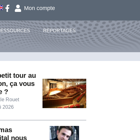
Mon compte
RESSOURCES
REPORTAGES
etit tour au
on, ça vous
e ?
le Rouet
i 2026
mas
tal nous