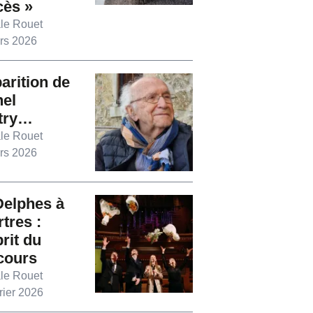
cès »
le Rouet
rs 2026
arition de
hel
try…
le Rouet
rs 2026
Delphes à
tres :
prit du
cours
le Rouet
rier 2026