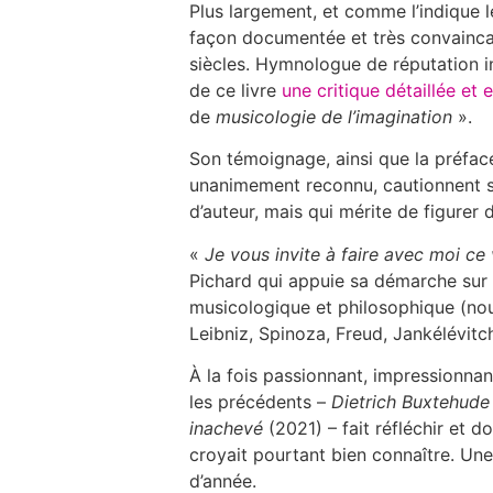
Plus largement, et comme l’indique le
façon documentée et très convaincan
siècles. Hymnologue de réputation in
de ce livre
une critique détaillée et 
de
musicologie de l’imagination
».
Son témoignage, ainsi que la préface
unanimement reconnu, cautionnent si
d’auteur, mais qui mérite de figurer 
«
J
e vous invite à faire avec moi c
Pichard qui appuie sa démarche sur u
musicologique et philosophique (nou
Leibniz, Spinoza, Freud, Jankélévitch,
À la fois passionnant, impressionnan
les précédents –
Dietrich Buxtehude o
inachevé
(2021) – fait réfléchir et d
croyait pourtant bien connaître. Un
d’année.