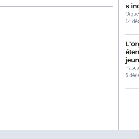
s in
Orgue
14 dé
L’or
éter
jeu
Pasca
6 déc