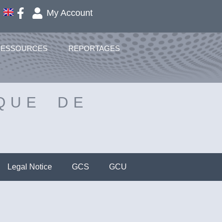
My Account
RESSOURCES
REPORTAGES
QUE DE
Legal Notice
GCS
GCU