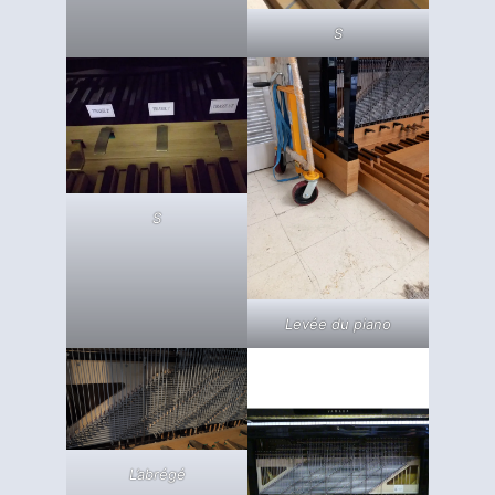
S
S
Levée du piano
L’abrégé