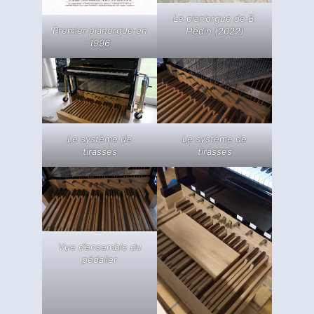
Le pian’orgue de B.
Premier pianorgue en
Hédin (2022)
1996
Le système de
Le système de
tirasses
tirasses
Vue d’ensemble du
pédalier