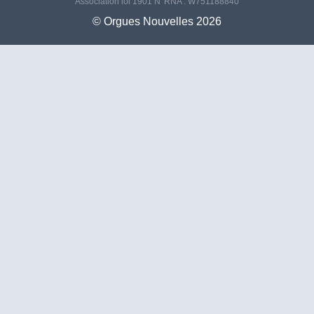
Association loi 1901 N°RNA : W751188840
©️ Orgues Nouvelles 2026