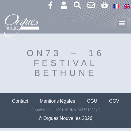
ON73 – 16
FESTIVAL
BETHUNE
Contact
Mentions légales
CGU
CGV
Association loi 1901 N°RNA : W751188840
©️ Orgues Nouvelles 2026