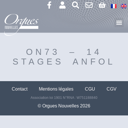
ON73 – 14
STAGES ANFOL
Contact
Mentions légales
CGU
CGV
Association loi 1901 N°RNA : W751188840
©️ Orgues Nouvelles 2026