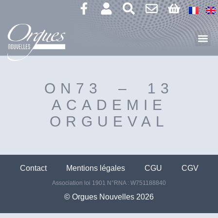
ON73 – 13
ACADEMIE
ORGUEVAL
Contact
Mentions légales
CGU
CGV
Association loi 1901 N°RNA : W751188840
©️ Orgues Nouvelles 2026