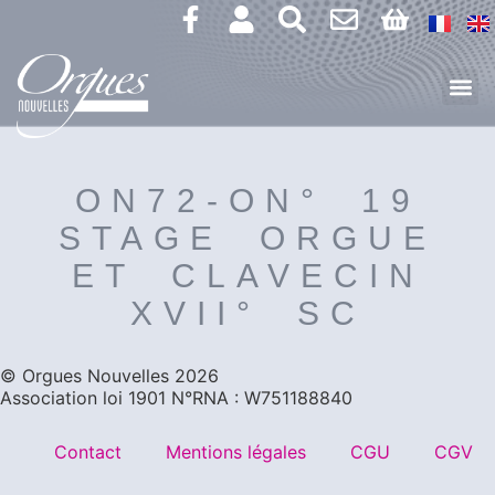
ON72-ON° 19
STAGE ORGUE
ET CLAVECIN
XVII° SC
©️ Orgues Nouvelles 2026
Association loi 1901 N°RNA : W751188840
Contact
Mentions légales
CGU
CGV