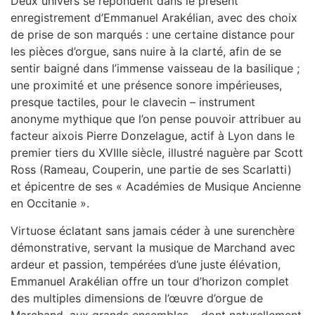
Deux univers se répondent dans le présent
enregistrement d’Emmanuel Arakélian, avec des choix
de prise de son marqués : une certaine distance pour
les pièces d’orgue, sans nuire à la clarté, afin de se
sentir baigné dans l’immense vaisseau de la basilique ;
une proximité et une présence sonore impérieuses,
presque tactiles, pour le clavecin – instrument
anonyme mythique que l’on pense pouvoir attribuer au
facteur aixois Pierre Donzelague, actif à Lyon dans le
premier tiers du XVIIIe siècle, illustré naguère par Scott
Ross (Rameau, Couperin, une partie de ses Scarlatti)
et épicentre de ses « Académies de Musique Ancienne
en Occitanie ».
Virtuose éclatant sans jamais céder à une surenchère
démonstrative, servant la musique de Marchand avec
ardeur et passion, tempérées d’une juste élévation,
Emmanuel Arakélian offre un tour d’horizon complet
des multiples dimensions de l’œuvre d’orgue de
Marchand, aux grands ensembles – dont naturellement