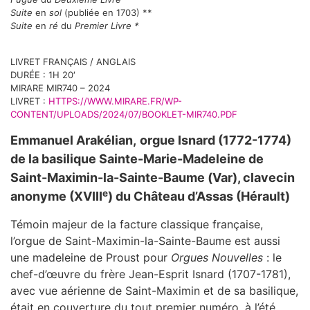
Suite
en
sol
(publiée en 1703) **
Suite
en
ré
du
Premier Livre *
LIVRET FRANÇAIS / ANGLAIS
DURÉE : 1H 20′
MIRARE MIR740 – 2024
LIVRET :
HTTPS://WWW.MIRARE.FR/WP-
CONTENT/UPLOADS/2024/07/BOOKLET-MIR740.PDF
Emmanuel Arakélian,
orgue Isnard (1772-1774)
de la basilique Sainte-Marie-Madeleine de
Saint-Maximin-la-Sainte-Baume (Var), clavecin
e
anonyme (XVIII
) du Château d’Assas (Hérault)
Témoin majeur de la facture classique française,
l’orgue de Saint-Maximin-la-Sainte-Baume est aussi
une madeleine de Proust pour
Orgues Nouvelles
: le
chef-d’œuvre du frère Jean-Esprit Isnard (1707-1781),
avec vue aérienne de Saint-Maximin et de sa basilique,
était en couverture du tout premier numéro, à l’été