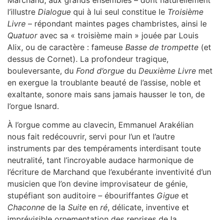
l’illustre
Dialogue
qui à lui seul constitue le
Troisième
Livre
– répondant maintes pages chambristes, ainsi le
Quatuor
avec sa « troisième main » jouée par Louis
Alix, ou de caractère : fameuse
Basse de trompette
(et
dessus de Cornet). La profondeur tragique,
bouleversante, du
Fond d’orgue
du
Deuxième Livre
met
en exergue la troublante beauté de l’assise, noble et
exaltante, sonore mais sans jamais hausser le ton, de
l’orgue Isnard.
À l’orgue comme au clavecin, Emmanuel Arakélian
nous fait redécouvrir, servi pour l’un et l’autre
instruments par des tempéraments interdisant toute
neutralité, tant l’incroyable audace harmonique de
l’écriture de Marchand que l’exubérante inventivité d’un
musicien que l’on devine improvisateur de génie,
stupéfiant son auditoire – ébouriffantes
Gigue
et
Chaconne
de la
Suite
en
ré
, délicate, inventive et
imprévisible ornementation des reprises de la