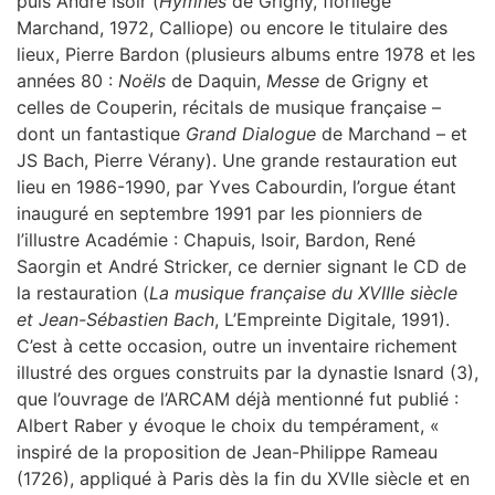
puis André Isoir (
Hymnes
de Grigny, florilège
Marchand, 1972, Calliope) ou encore le titulaire des
lieux, Pierre Bardon (plusieurs albums entre 1978 et les
années 80 :
Noëls
de Daquin,
Messe
de Grigny et
celles de Couperin, récitals de musique française –
dont un fantastique
Grand Dialogue
de Marchand – et
JS Bach, Pierre Vérany). Une grande restauration eut
lieu en 1986-1990, par Yves Cabourdin, l’orgue étant
inauguré en septembre 1991 par les pionniers de
l’illustre Académie : Chapuis, Isoir, Bardon, René
Saorgin et André Stricker, ce dernier signant le CD de
la restauration (
La musique française du XVIIIe siècle
et Jean-Sébastien Bach
, L’Empreinte Digitale, 1991).
C’est à cette occasion, outre un inventaire richement
illustré des orgues construits par la dynastie Isnard (3),
que l’ouvrage de l’ARCAM déjà mentionné fut publié :
Albert Raber y évoque le choix du tempérament, «
inspiré de la proposition de Jean-Philippe Rameau
(1726), appliqué à Paris dès la fin du XVIIe siècle et en