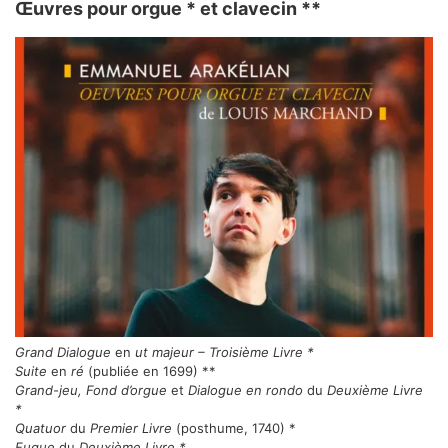
Œuvres pour orgue * et clavecin **
Grand Dialogue
en
ut majeur – Troisième Livre *
Suite
en
ré
(publiée en 1699) **
Grand-jeu, Fond d’orgue
et
Dialogue en rondo
du
Deuxième Livre
*
Quatuor
du
Premier Livre
(posthume, 1740) *
Fugue
du
Deuxième Livre *