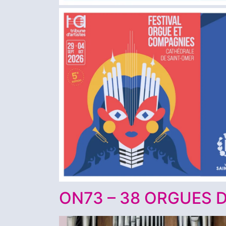
ON73 – 38 ORGUES 