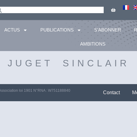
ACTUS
PUBLICATIONS
S’ABONNER
AMBITIONS
JUGET SINCLAIR
Association loi 1901 N°RNA : W751188840
Contact
Me