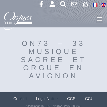
ON73 – 33
MUSIQUE
SACREE ET
ORGUE EN
AVIGNON
Contact
Legal Notice
GCS
GCU
Association loi 1901 N°RNA : W751188840