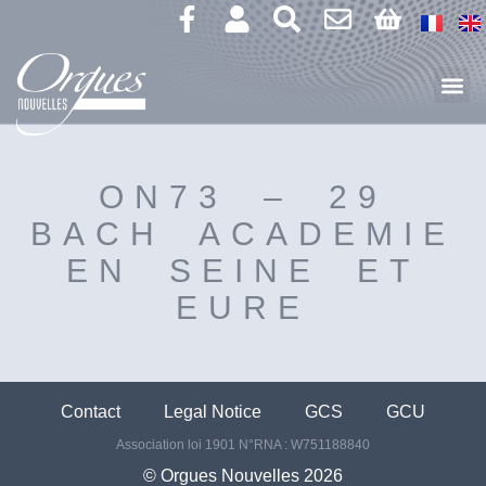
ON73 – 29
BACH ACADEMIE
EN SEINE ET
EURE
Contact
Legal Notice
GCS
GCU
Association loi 1901 N°RNA : W751188840
©️ Orgues Nouvelles 2026