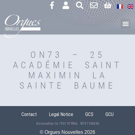
ON73 – 25
ACADÉMIE SAINT
MAXIMIN LA
SAINTE BAUME
Contact
Legal Notice
GCS
GCU
Association loi 1901 N°RNA : W751188840
©️ Orgues Nouvelles 2026