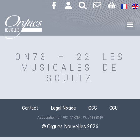
ON73 – 22 LES
MUSICALES DE
SOULTZ
Contact
Legal Notice
GCS
GCU
Association loi 1901 N°RNA : W751188840
©️ Orgues Nouvelles 2026