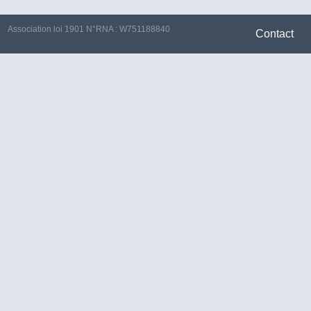
Association loi 1901 N°RNA : W751188840
Contact