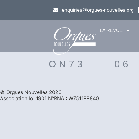
enquiries@orgues-nouvelles.org
LA REVUE
ON73 – 06
©️ Orgues Nouvelles 2026
Association loi 1901 N°RNA : W751188840