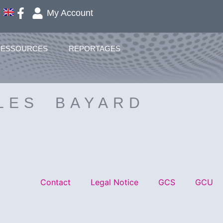
My Account
RESSOURCES
REPORTAGES
LES BAYARD
Contact
Legal Notice
GCS
GCU