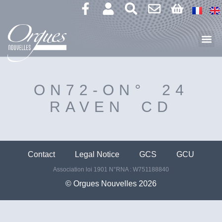
ON72-ON° 24
RAVEN CD
Contact
Legal Notice
GCS
GCU
Association loi 1901 N°RNA : W751188840
©️ Orgues Nouvelles 2026