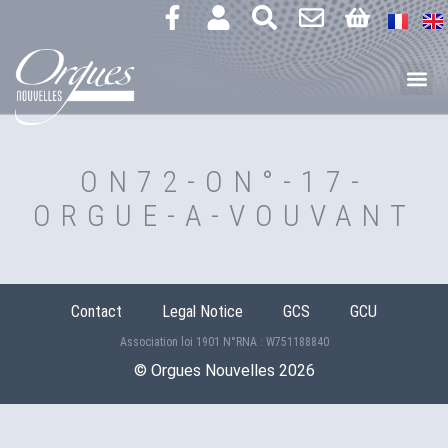
ON72-ON°-17-
ORGUE-A-VOUVANT
Contact
Legal Notice
GCS
GCU
Association loi 1901 N°RNA : W751188840
©️ Orgues Nouvelles 2026