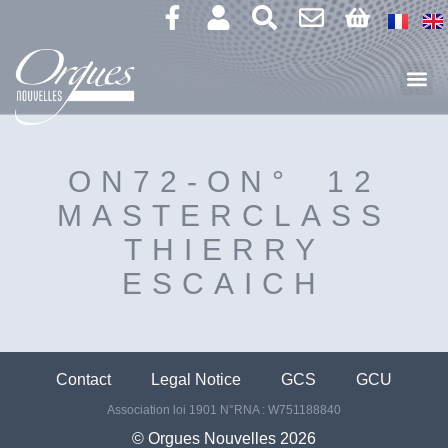
ON72-ON° 12
MASTERCLASS
THIERRY
ESCAICH
Contact
Legal Notice
GCS
GCU
Association loi 1901 N°RNA : W751188840
©️ Orgues Nouvelles 2026