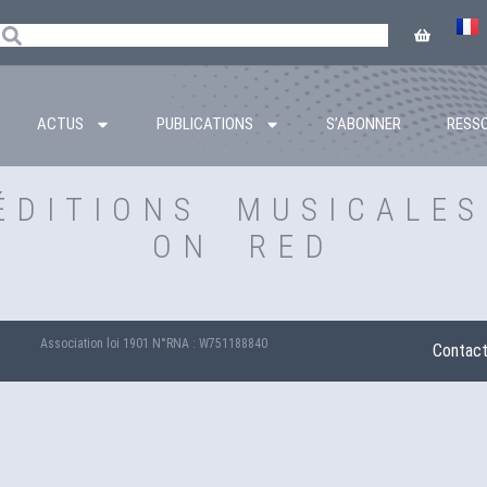
ACTUS
PUBLICATIONS
S’ABONNER
RESS
ÉDITIONS MUSICALES
ON RED
Association loi 1901 N°RNA : W751188840
Contac