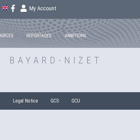
My Account
OURCES
REPORTAGES
AMBITIONS
 BAYARD-NIZET
t
Legal Notice
GCS
GCU