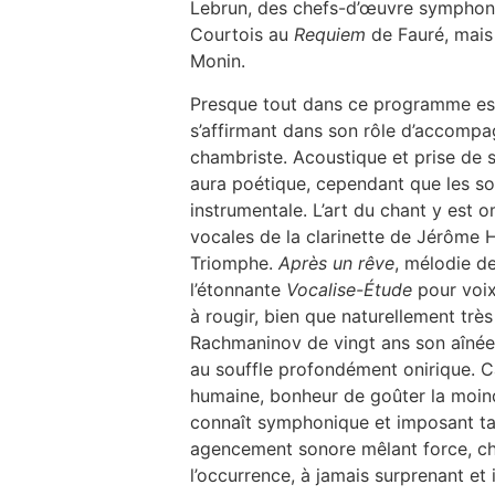
Lebrun, des chefs-d’œuvre symphon
Courtois au
Requiem
de Fauré, mais a
Monin.
Presque tout dans ce programme est
s’affirmant dans son rôle d’accompag
chambriste. Acoustique et prise de s
aura poétique, cependant que les sol
instrumentale. L’art du chant y est 
vocales de la clarinette de Jérôme H
Triomphe.
Après un rêve
, mélodie de
l’étonnante
Vocalise-Étude
pour voix
à rougir, bien que naturellement trè
Rachmaninov de vingt ans son aînée – 
au souffle profondément onirique. Car
humaine, bonheur de goûter la moin
connaît symphonique et imposant tant
agencement sonore mêlant force, cha
l’occurrence, à jamais surprenant et 