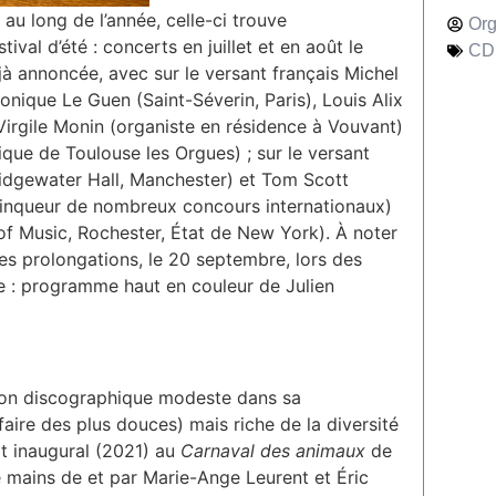
ut au long de l’année, celle-ci trouve
Org
ival d’été : concerts en juillet et en août le
CD
éjà annoncée, avec sur le versant français Michel
onique Le Guen (Saint-Séverin, Paris), Louis Alix
Virgile Monin (organiste en résidence à Vouvant)
ique de Toulouse les Orgues) ; sur le versant
ridgewater Hall, Manchester) et Tom Scott
ainqueur de nombreux concours internationaux)
f Music, Rochester, État de New York). À noter
les prolongations, le 20 septembre, lors des
 : programme haut en couleur de Julien
tion discographique modeste dans sa
faire des plus douces) mais riche de la diversité
rt inaugural (2021) au
Carnaval des animaux
de
e mains de et par Marie-Ange Leurent et Éric