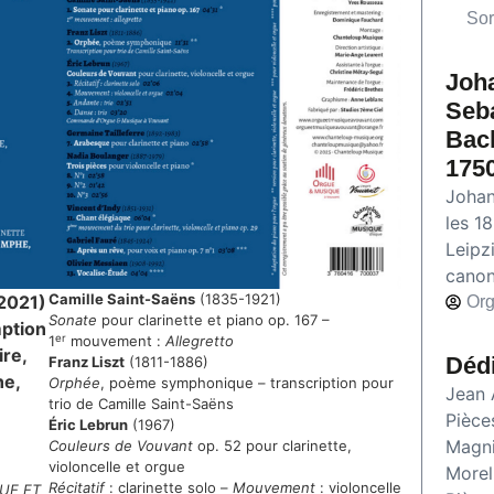
Sor
Joh
Seb
Bac
175
Johan
les 1
Leipz
canon
Camille Saint-Saëns
(1835-1921)
(2021)
Org
Sonate
pour clarinette et piano op. 167 –
mption
er
1
mouvement :
Allegretto
re,
Déd
Franz Liszt
(1811-1886)
he,
Orphée
, poème symphonique – transcription pour
Jean 
trio de Camille Saint-Saëns
Pièce
Éric Lebrun
(1967)
Magni
Couleurs de Vouvant
op. 52 pour clarinette,
violoncelle et orgue
Morel
Récitatif
: clarinette solo –
Mouvement
: violoncelle
UE ET