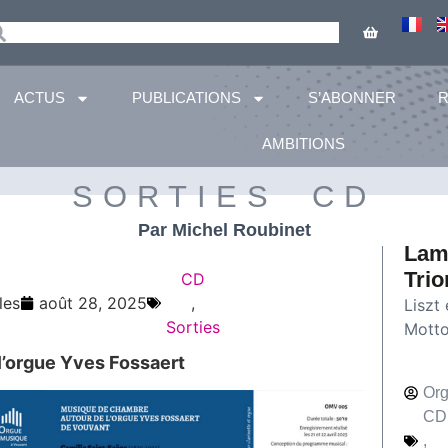
ACTUS
PUBLICATIONS
S’ABONNER
AMBITIONS
SORTIES CD
Par Michel Roubinet
Lam
Trio
CD
les
août 28, 2025
,
Liszt
Sorties
Motto
l’orgue Yves Fossaert
Org
CD
,