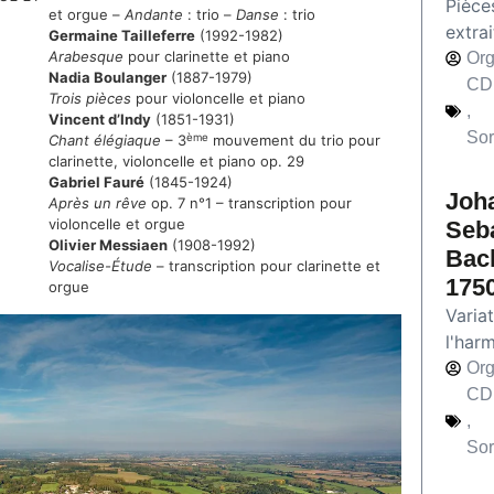
Pièces
et orgue –
Andante
: trio –
Danse
: trio
extrai
Germaine Tailleferre
(1992-1982)
Arabesque
pour clarinette et piano
Org
Nadia Boulanger
(1887-1979)
CD
Trois pièces
pour violoncelle et piano
,
Vincent d’Indy
(1851-1931)
Sor
ème
Chant élégiaque
– 3
mouvement du trio pour
clarinette, violoncelle et piano op. 29
Gabriel Fauré
(1845-1924)
Joh
Après un rêve
op. 7 n°1 – transcription pour
violoncelle et orgue
Seb
Olivier Messiaen
(1908-1992)
Bach
Vocalise-Étude
– transcription pour clarinette et
1750
orgue
Varia
l'har
Org
CD
,
Sor