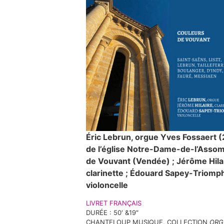
Éric Lebrun, orgue Yves Fossaert 
de l’église Notre-Dame-de-l’Asso
de Vouvant (Vendée) ; Jérôme Hilai
clarinette ; Édouard Sapey-Triomp
violoncelle
LIVRET FRANÇAIS
DURÉE : 50′ &19″
CHANTELOUP MUSIQUE, COLLECTION
ORG