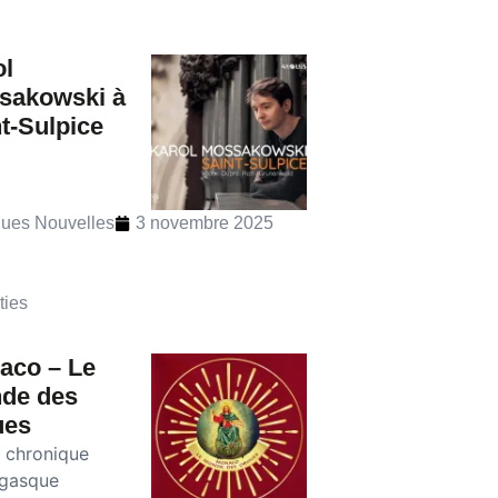
ol
sakowski à
t-Sulpice
ues Nouvelles
3 novembre 2025
ties
aco – Le
de des
ues
e chronique
gasque