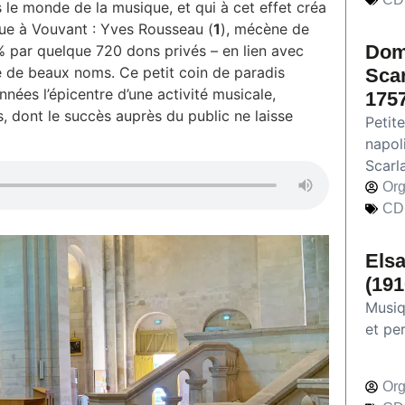
le monde de la musique, et qui à cet effet créa
ue à Vouvant : Yves Rousseau (
1
), mécène de
Dom
85% par quelque 720 dons privés – en lien avec
 de beaux noms. Ce petit coin de paradis
Scar
ées l’épicentre d’une activité musicale,
1757
s, dont le succès auprès du public ne laisse
Petit
napol
Scarla
Org
CD
Elsa
(191
Musiq
et pe
Org