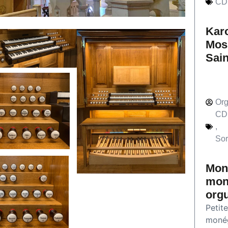
CD
Kar
Mos
Sain
Org
CD
,
Sor
Mon
mon
org
Petit
moné