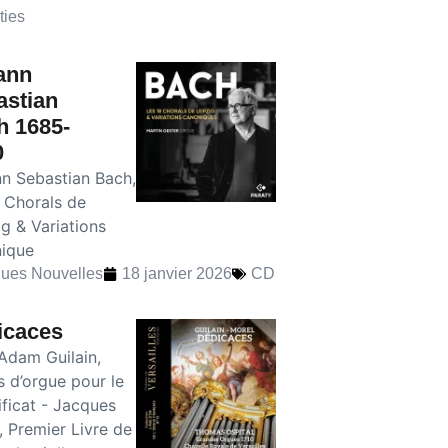
ties
ann
astian
h 1685-
0
n Sebastian Bach,
8 Chorals de
ig & Variations
ique
ues Nouvelles
18 janvier 2026
CD
icaces
Adam Guilain,
s d’orgue pour le
ficat - Jacques
, Premier Livre de