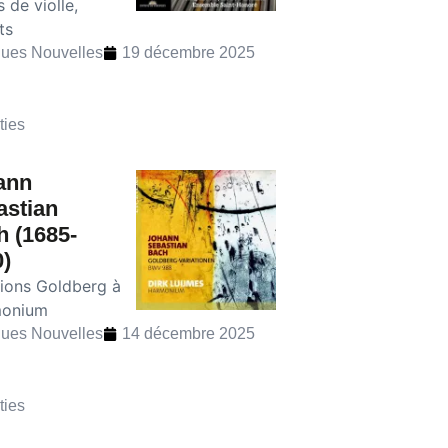
 de violle,
ts
ues Nouvelles
19 décembre 2025
ties
ann
astian
 (1685-
)
tions Goldberg à
monium
ues Nouvelles
14 décembre 2025
ties