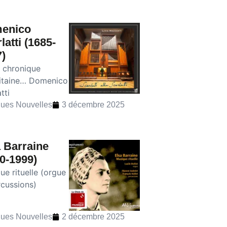
enico
latti (1685-
)
e chronique
itaine… Domenico
tti
ues Nouvelles
3 décembre 2025
 Barraine
0-1999)
ue rituelle (orgue
rcussions)
ues Nouvelles
2 décembre 2025