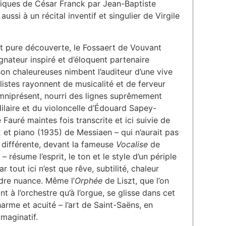
iques de César Franck par Jean-Baptiste
ussi à un récital inventif et singulier de Virgile
 pure découverte, le Fossaert de Vouvant
nateur inspiré et d’éloquent partenaire
on chaleureuses nimbent l’auditeur d’une vive
istes rayonnent de musicalité et de ferveur
omniprésent, nourri des lignes suprêmement
ilaire et du violoncelle d’Édouard Sapey-
 Fauré maintes fois transcrite et ici suivie de
 et piano (1935) de Messiaen – qui n’aurait pas
s différente, devant la fameuse
Vocalise
de
résume l’esprit, le ton et le style d’un périple
 tout ici n’est que rêve, subtilité, chaleur
dre nuance. Même l’
Orphée
de Liszt, que l’on
 à l’orchestre qu’à l’orgue, se glisse dans cet
rme et acuité – l’art de Saint-Saëns, en
imaginatif.