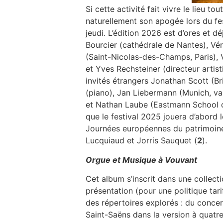
Si cette activité fait vivre le lieu to
naturellement son apogée lors du fest
jeudi. L’édition 2026 est d’ores et d
Bourcier (cathédrale de Nantes), Vér
(Saint-Nicolas-des-Champs, Paris), 
et Yves Rechsteiner (directeur artist
invités étrangers Jonathan Scott (B
(piano), Jan Liebermann (Munich, v
et Nathan Laube (Eastmann School o
que le festival 2025 jouera d’abord 
Journées européennes du patrimoine
Lucquiaud et Jorris Sauquet (
2
).
Orgue et Musique à Vouvant
Cet album s’inscrit dans une collec
présentation (pour une politique tari
des répertoires explorés : du conce
Saint-Saëns dans la version à quatr