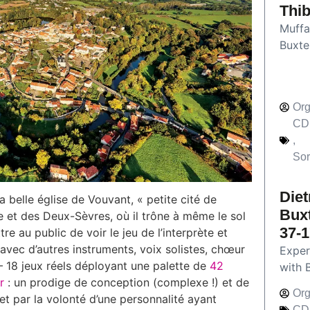
Thib
Muffat
Buxte
Org
CD
,
Sor
Diet
a belle église de Vouvant, « petite cité de
Bux
e et des Deux-Sèvres, où il trône à même le sol
37-1
re au public de voir le jeu de l’interprète et
avec d’autres instruments, voix solistes, chœur
Exper
– 18 jeux réels déployant une palette de
42
with 
r
: un prodige de conception (complexe !) et de
Org
ve et par la volonté d’une personnalité ayant
CD