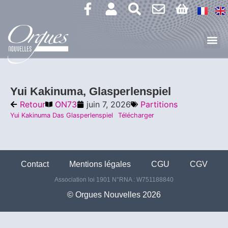
Yui Kakinuma, Glasperlenspiel
Retour
ON73
juin 7, 2026
Partitions
Yui Kakinuma Das Glasperlenspiel
Télécharger
Contact
Mentions légales
CGU
CGV
Association loi 1901 N°RNA : W751188840
©️ Orgues Nouvelles 2026