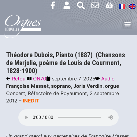
Théodore Dubois, Pianto (1887) (Chansons
de Marjolie, poème de Louis de Courmont,
1828-1900)
Retour
ON70
septembre 7, 2025
Audio
Françoise Masset, soprano, Joris Verdin, orgue
Concert, Réfectoire de Royaumont, 2 septembre
2012 –
INEDIT
Un grand merci aux partenaires de Françoise Masset