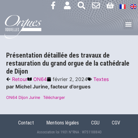
Présentation détaillée des travaux de
restauration du grand orgue de la cathédrale
de Dijon​
Retour
ON64
février 2, 2024
Textes
par Michel Jurine, facteur d’orgues
ON64 Dijon Jurine
Télécharger
Contact
Mentions légales
CGU
CGV
Association loi 1901 N°RNA : W751188840