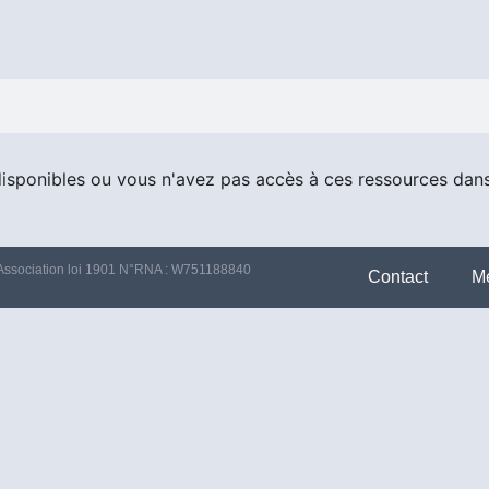
disponibles ou vous n'avez pas accès à ces ressources dan
Association loi 1901 N°RNA : W751188840
Contact
Me