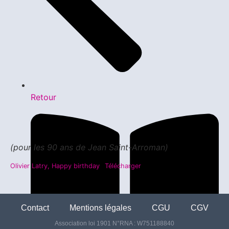
Retour
(pour les 90 ans de
Jean Saint-Arroman)
Olivier Latry, Happy birthday
Télécharger
Contact
Mentions légales
CGU
CGV
Association loi 1901 N°RNA : W751188840