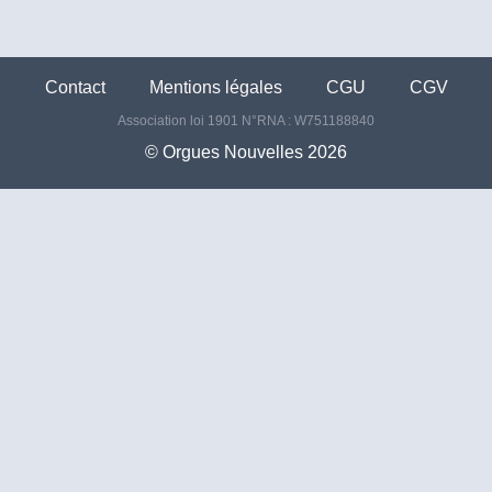
Contact
Mentions légales
CGU
CGV
Association loi 1901 N°RNA : W751188840
©️ Orgues Nouvelles 2026