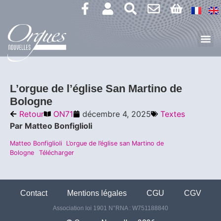
L’orgue de l’église San Martino de
Bologne
Retour
ON71
décembre 4, 2025
Textes
Par Matteo Bonfiglioli
Matteo Bonfiglioli L’orgue de l’église san Martino de
Bologne
Télécharger
Contact
Mentions légales
CGU
CGV
Association loi 1901 N°RNA : W751188840