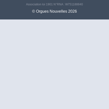
Association loi 1901 N°RNA : W751188840
©️ Orgues Nouvelles 2026