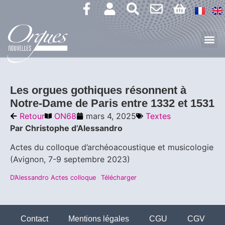
Les orgues gothiques résonnent à
Notre-Dame de Paris entre 1332 et 1531
Retour
ON68
mars 4, 2025
Textes
Par Christophe d’Alessandro
Actes du colloque d’archéoacoustique et musicologie
(Avignon, 7-9 septembre 2023)
D’Alessandro Actes colloque
Télécharger
Contact
Mentions légales
CGU
CGV