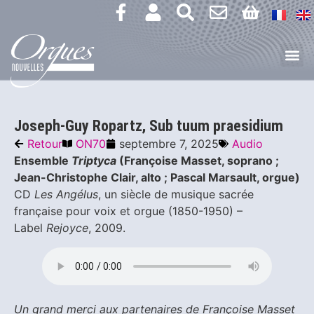
Joseph-Guy Ropartz, Sub tuum praesidium
Retour
ON70
septembre 7, 2025
Audio
Ensemble
Triptyca
(Françoise Masset, soprano ;
Jean-Christophe Clair, alto ; Pascal Marsault, orgue)
CD
Les Angélus
, un siècle de musique sacrée
française pour voix et orgue (1850-1950) –
Label
Rejoyce
, 2009.
Un grand merci aux partenaires de Françoise Masset