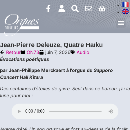
Jean-Pierre Deleuze, Quatre Haïku
Retour
ON73
juin 7, 2026
Audio
Évocations poétiques
par Jean-Philippe Merckaert à l’orgue du
Sapporo
Concert Hall Kitara
Des centaines d’étoiles de givre. Seul dans ce bateau, j’ai la
lune pour moi
:
Averse d’été. Un son brusque et fort au-dessus de la forêt