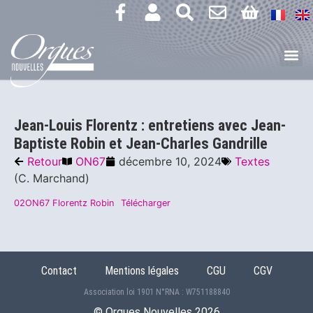
Jean-Louis Florentz : entretiens avec Jean-
Baptiste Robin et Jean-Charles Gandrille
Retour
ON67
décembre 10, 2024
Textes
(C. Marchand)
02ON67 Florentz Robin
Télécharger
Contact
Mentions légales
CGU
CGV
Association loi 1901 N°RNA : W751188840
©️ Orgues Nouvelles 2026