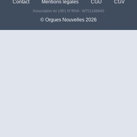
Contact
Mentions légales
CGU
CGV
Association loi 1901 N°RNA : W751188840
©️ Orgues Nouvelles 2026