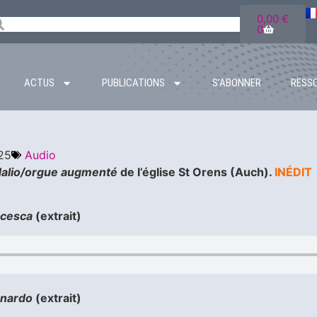
0,00
€
0
ACTUS
PUBLICATIONS
S’ABONNER
RESS
25
Audio
alio/orgue augmenté
de l’église St Orens (Auch).
INÉDIT
ancesca
(extrait)
onardo
(extrait)