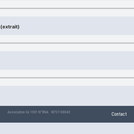
i
(extrait)
Association loi 1901 N°RNA : W751188840
Contact